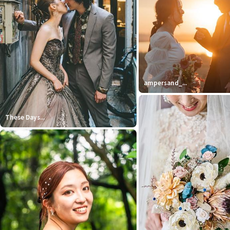
ampersand_...
These Days...