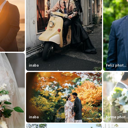
inaba
Feliz phot...
inaba
forme phot..