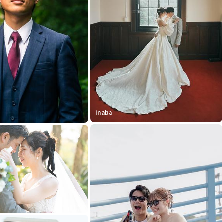
inaba
.