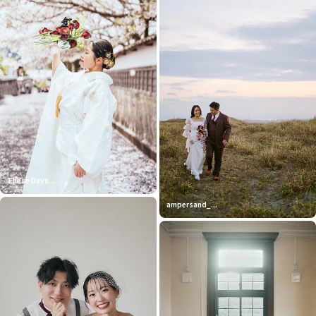
These Days...
ampersand_...