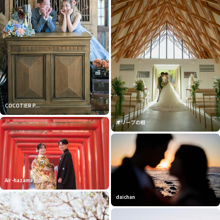
COCOTIER P...
オリーブの樹
Air -hazama
daichan