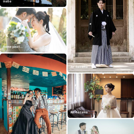
inaba
forme phot...
Air -hazama
Air -hazama