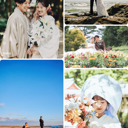
daichan
inaba
These Days...