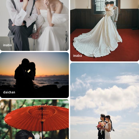
inaba
inaba
daichan