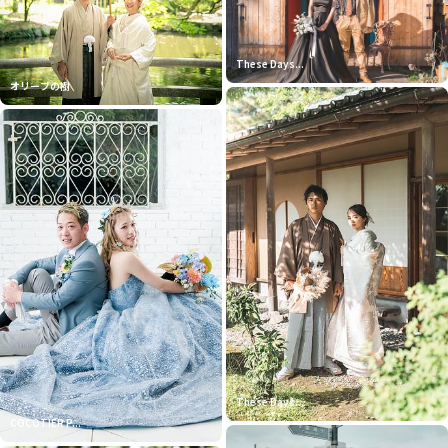
These Days...
オリーブの樹
These Days...
COCOTIER P...