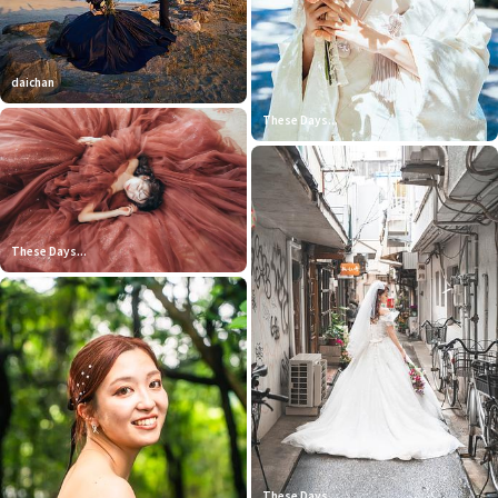
daichan
These Days...
These Days...
These Days...