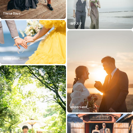
These Days...
ヨウスケ
forme phot...
ampersand_...