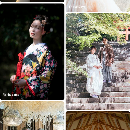
These Days...
Air -hazama
These Days...