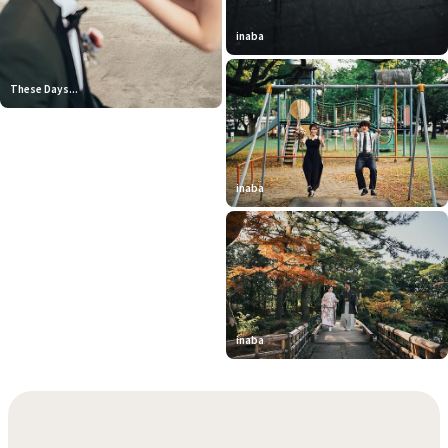
inaba
These Days...
inaba
inaba