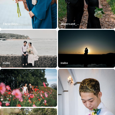
These Days...
ampersand_...
inaba
inaba
inaba