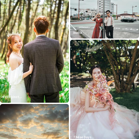
inaba
Feliz phot...
These Days...