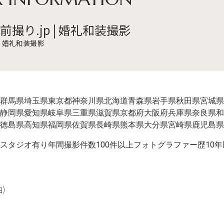
前撮り.jp | 婚礼和装撮影
 | 婚礼和装撮影
群馬県
埼玉県
東京都
神奈川県
北海道
青森県
岩手県
秋田県
宮城県
静岡県
愛知県
岐阜県
三重県
滋賀県
京都府
大阪府
兵庫県
奈良県
和
徳島県
高知県
福岡県
佐賀県
長崎県
熊本県
大分県
宮崎県
鹿児島県
スタジオ有り
年間撮影件数100件以上
フォトグラファー歴10年
)