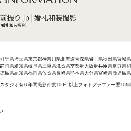
前撮り.jp | 婚礼和装撮影
 | 婚礼和装撮影
群馬県
埼玉県
東京都
神奈川県
北海道
青森県
岩手県
秋田県
宮城県
静岡県
愛知県
岐阜県
三重県
滋賀県
京都府
大阪府
兵庫県
奈良県
和
徳島県
高知県
福岡県
佐賀県
長崎県
熊本県
大分県
宮崎県
鹿児島県
スタジオ有り
年間撮影件数100件以上
フォトグラファー歴10年
)