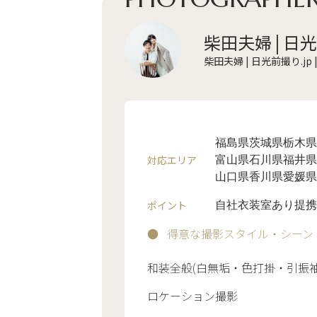
柴田夫婦 | 日光
柴田夫婦 | 日光前撮り.jp
福島県
茨城県
栃木県
対応エリア
富山県
石川県
福井県
山口県
香川県
愛媛県
ポイント
自社衣装室あり
提携
得意な撮影スタイル・シーン
和装全般(白無垢・色打掛・引振袖
ロケーション撮影