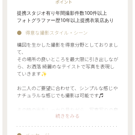
ポイント
提携スタジオ有り
年間撮影件数100件以上
フォトグラファー歴10年以上
提携衣装店あり
得意な撮影スタイル・シーン
構図を生かした撮影を得意分野としておりまし
て、
その場所の良いところを最大限に引き出しなが
ら、お洒落 綺麗めなテイストで写真を表現し
ていきます✨
お二人のご要望に合わせて、シンプルな感じや
ナチュラルな感じでも撮影は可能です♬
その時の光をしっかり見ながら、写真写りの良
続きをみる
いところで撮影を行っております✨