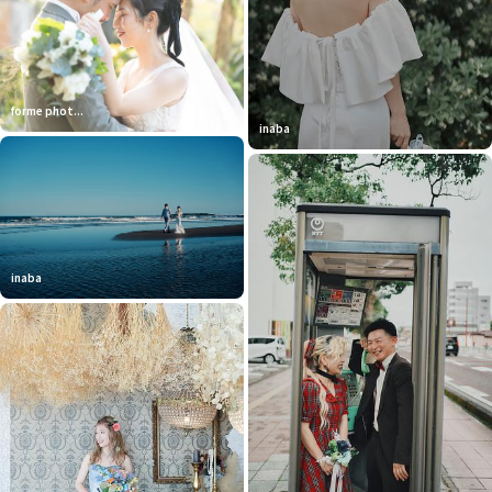
forme phot...
inaba
inaba