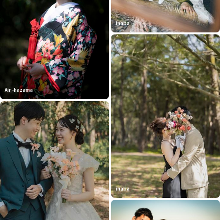
inaba
Air -hazama
inaba