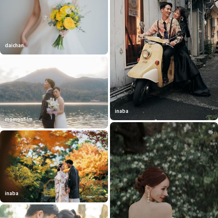
daichan
inaba
momonfilm_...
inaba