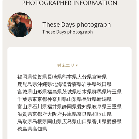
PHOTOGRAPHER INFORMATION
These Days photograph
These Days photograph
対応エリア
福岡県
佐賀県
長崎県
熊本県
大分県
宮崎県
鹿児島県
沖縄県
北海道
青森県
岩手県
秋田県
宮城県
山形県
福島県
茨城県
栃木県
群馬県
埼玉県
千葉県
東京都
神奈川県
山梨県
長野県
新潟県
富山県
石川県
福井県
静岡県
愛知県
岐阜県
三重県
滋賀県
京都府
大阪府
兵庫県
奈良県
和歌山県
鳥取県
島根県
岡山県
広島県
山口県
香川県
愛媛県
徳島県
高知県