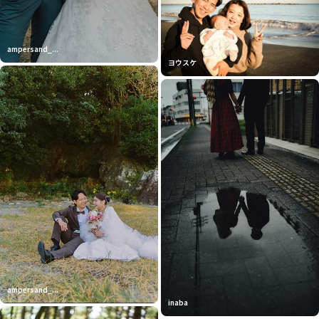
ampersand_...
ヨウスケ
ampersand_...
inaba