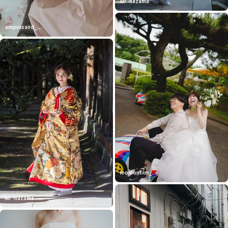
Air -hazama
ampersand_...
momonfilm_...
Air -hazama