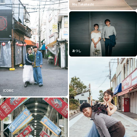
Miu Takahashi
あつし
ICONIC