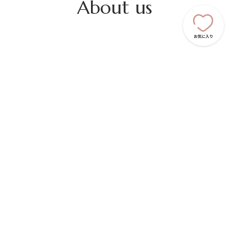
About us
写真で探す、
運命のフォトグラファー
マリフォトは
写真からこだわりのフォトグラファーを探せる
ウェディングフォト専門メディアです。
特別な日を、運命のフォトグラファーと共に。
さぁ、あなただけの
フォトグラファーを見つけよう。