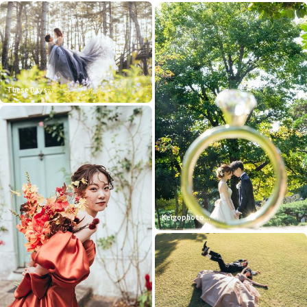
These Days...
Keigophoto...