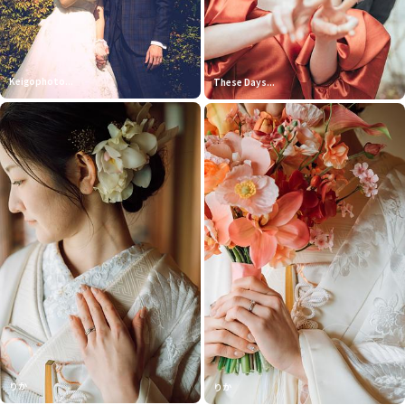
Keigophoto...
These Days...
りか
りか