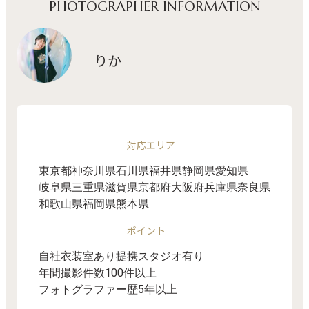
PHOTOGRAPHER INFORMATION
りか
対応エリア
東京都
神奈川県
石川県
福井県
静岡県
愛知県
岐阜県
三重県
滋賀県
京都府
大阪府
兵庫県
奈良県
和歌山県
福岡県
熊本県
ポイント
自社衣装室あり
提携スタジオ有り
年間撮影件数100件以上
フォトグラファー歴5年以上