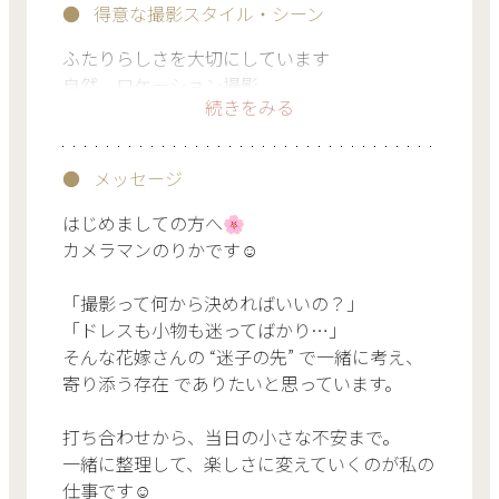
得意な撮影スタイル・シーン
ふたりらしさを大切にしています
自然、ロケーション撮影
続きをみる
緑の多い場所、公園など
メッセージ
はじめましての方へ🌸
カメラマンのりかです☺️
「撮影って何から決めればいいの？」
「ドレスも小物も迷ってばかり…」
そんな花嫁さんの “迷子の先” で一緒に考え、
寄り添う存在 でありたいと思っています。
打ち合わせから、当日の小さな不安まで。
一緒に整理して、楽しさに変えていくのが私の
仕事です☺️