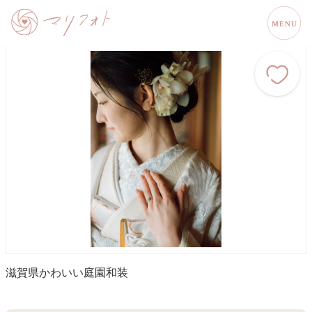
滋賀県
かわいい
庭園
和装