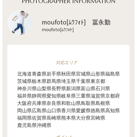
PHOTOGRAPHER INFORMATION
moufoto[ﾑｳﾌｫﾄ] 冨永勤
moufoto[ﾑｳﾌｫﾄ]
対応エリア
北海道
青森県
岩手県
秋田県
宮城県
山形県
福島県
茨城県
栃木県
群馬県
埼玉県
千葉県
東京都
神奈川県
山梨県
長野県
新潟県
富山県
石川県
福井県
静岡県
愛知県
岐阜県
三重県
滋賀県
京都府
大阪府
兵庫県
奈良県
和歌山県
鳥取県
島根県
岡山県
広島県
山口県
香川県
愛媛県
徳島県
高知県
福岡県
佐賀県
長崎県
熊本県
大分県
宮崎県
鹿児島県
沖縄県