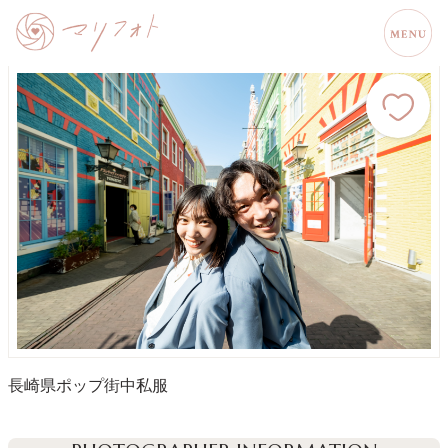
長崎県
ポップ
街中
私服