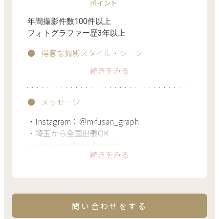
ポイント
年間撮影件数100件以上
フォトグラファー歴3年以上
得意な撮影スタイル・シーン
続きをみる
自然、公園、街並み
メッセージ
・Instagram：＠mifusan_graph
・埼玉から全国出張OK
・wedding photo & movie
続きをみる
・前撮り/ 家族 / 七五三 / 恋人 / お宮参りetc...
問い合わせをする