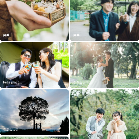
笑美
笑美
Feliz phot...
ながしょう
ながしょう