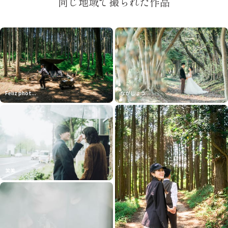
同じ地域で撮られた作品
Feliz phot...
ながしょう
笑美